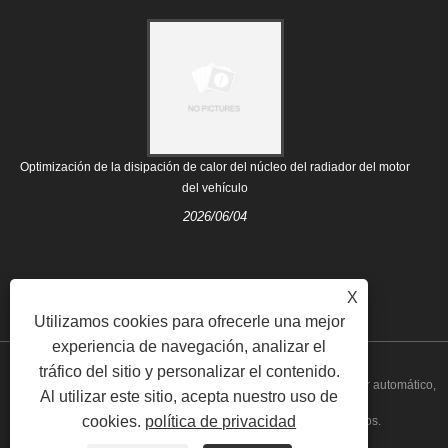
Optimización de la disipación de calor del núcleo del radiador del motor
del vehículo
2026/06/04
X
Utilizamos cookies para ofrecerle una mejor
experiencia de navegación, analizar el
tráfico del sitio y personalizar el contenido.
Copyright © 2021 Nanjing Majestic Auto Parts Co., Ltd. - Radiador automático,
Al utilizar este sitio, acepta nuestro uso de
cookies.
política de privacidad
sistema de refrigeración - Todos los derechos reservados.